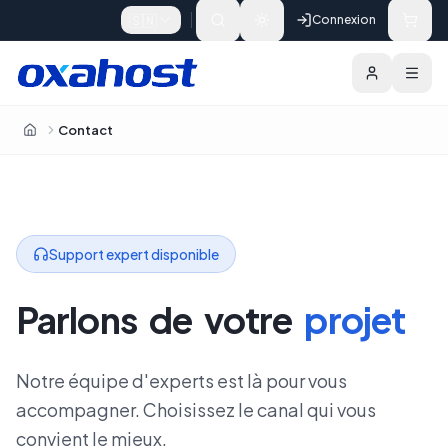
Skip to content
🇸🇳
Connexion
Contact
OxaHost Sénégal
Support expert disponible
Parlons
de
votre
projet
Notre équipe d'experts est là pour vous
accompagner. Choisissez le canal qui vous
convient le mieux.