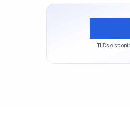
50
TLDs disponi