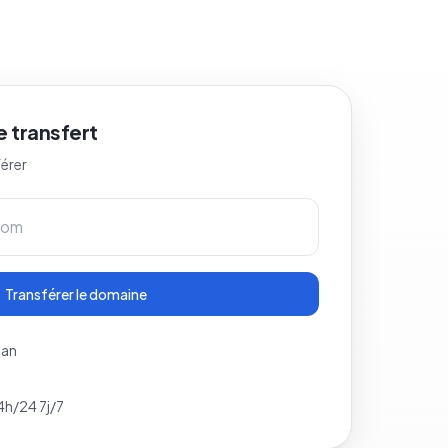
 transfert
férer
Transférer le domaine
 an
4h/24 7j/7