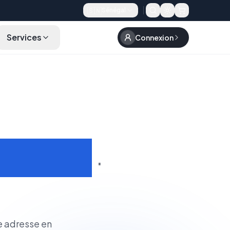
🇸🇳
Sénégal
Services
Connexion
FAQ
Rechercher un Domaine
dentité
·
e adresse en