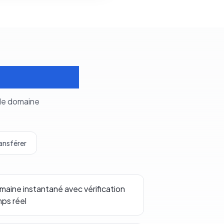
s domaines
 de domaine
ansférer
aine instantané avec vérification
mps réel