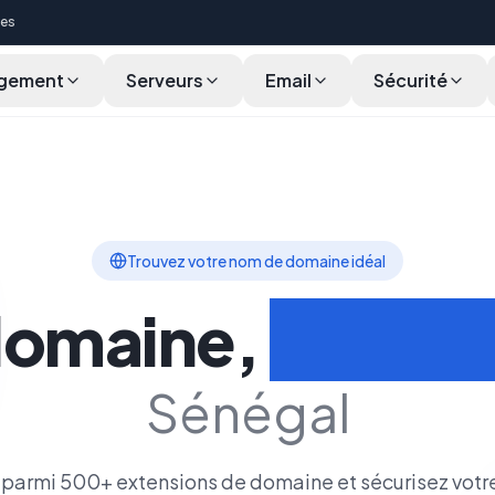
ces
gement
Serveurs
Email
Sécurité
cherche en Masse
Fonctionnalités
Cycle de Vie
Transférer
Trouvez votre nom de domaine idéal
domaine,
Votre i
Sénégal
parmi 500+ extensions de domaine et sécurisez votr