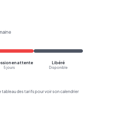
maine
ssion en attente
Libéré
5 jours
Disponible
tableau des tarifs pour voir son calendrier