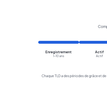
Comp
Enregistrement
Actif
1-10 ans
Actif
Chaque TLD a des périodes de grâce et de r