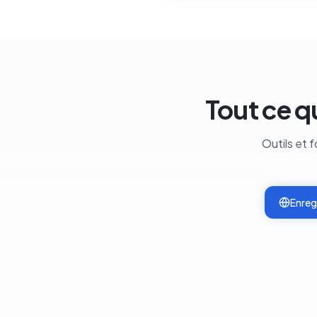
Tout ce q
Outils et 
Enreg