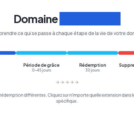
Domaine
Cycle de Vie
rendre ce qui se passe à chaque étape de la vie de votre do
Période de grâce
Rédemption
Suppre
0-45 jours
30 jours
édemption différentes. Cliquez sur n'importe quelle extension dans le 
spécifique.