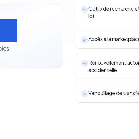
Outils de recherche e
lot
0+
Accès à la marketpla
bles
Renouvellement automa
accidentelle
Verrouillage de transf