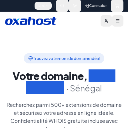
Skip to content
🇸🇳
Connexion
Domaines
Extensions
Rechercher un Do
Trouvez votre nom de domaine idéal
Votre domaine,
Votre
identité
·
Sénégal
Recherchez parmi 500+ extensions de domaine
et sécurisez votre adresse en ligne idéale.
Confidentialité WHOIS gratuite incluse avec