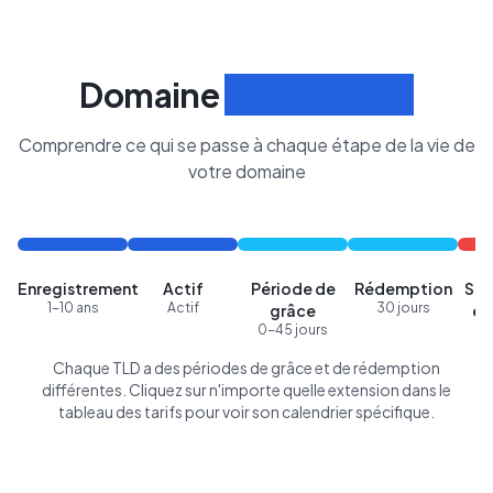
Domaine
Cycle de Vie
Comprendre ce qui se passe à chaque étape de la vie de
votre domaine
Enregistrement
Actif
Période de
Rédemption
Sup
1-10 ans
Actif
30 jours
grâce
en
0-45 jours
Chaque TLD a des périodes de grâce et de rédemption
différentes. Cliquez sur n'importe quelle extension dans le
tableau des tarifs pour voir son calendrier spécifique.