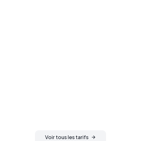
Prêt à enregistrer
votre domaine ?
Sécurisez votre nom de domaine
idéal. Confidentialité WHOIS
gratuite, activation instantanée et
gestion DNS 24h/24 incluses.
Voir tous les tarifs