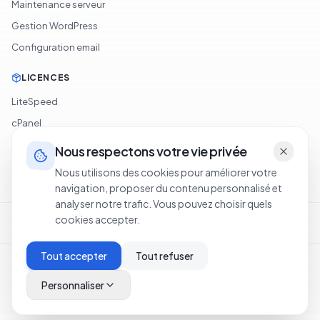
Maintenance serveur
Gestion WordPress
Configuration email
LICENCES
LiteSpeed
cPanel
Softaculous
Nous respectons votre vie privée
JetBackup
Nous utilisons des cookies pour améliorer votre
navigation, proposer du contenu personnalisé et
analyser notre trafic. Vous pouvez choisir quels
Conditions d'utilisation
Politique de confidentialité
Cookie Policy
cookies accepter.
Politique de remboursement
Legal Notice
Tout accepter
Tout refuser
©
2026
OXA NETWORKS OÜ
.
Tous droits réservés.
·
Hébergement en Sénégal
Personnaliser
SSL
PCI-DSS
|
Statut
Haut