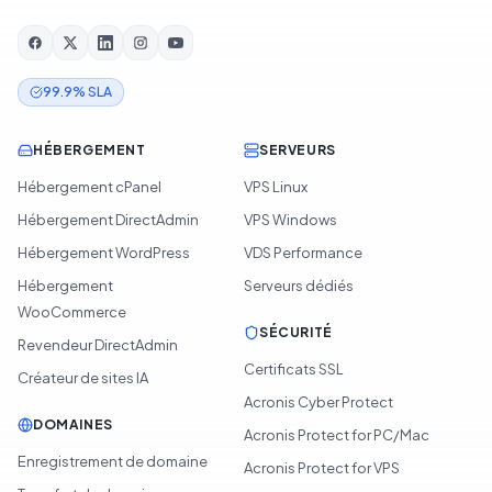
99.9% SLA
HÉBERGEMENT
SERVEURS
Hébergement cPanel
VPS Linux
Hébergement DirectAdmin
VPS Windows
Hébergement WordPress
VDS Performance
Hébergement
Serveurs dédiés
WooCommerce
SÉCURITÉ
Revendeur DirectAdmin
Certificats SSL
Créateur de sites IA
Acronis Cyber Protect
DOMAINES
Acronis Protect for PC/Mac
Enregistrement de domaine
Acronis Protect for VPS