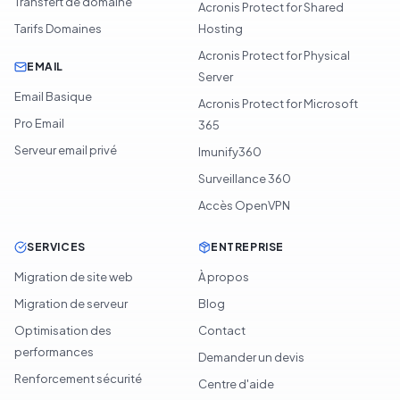
Transfert de domaine
Acronis Protect for Shared
Tarifs Domaines
Hosting
Acronis Protect for Physical
EMAIL
Server
Email Basique
Acronis Protect for Microsoft
Pro Email
365
Serveur email privé
Imunify360
Surveillance 360
Accès OpenVPN
SERVICES
ENTREPRISE
Migration de site web
À propos
Migration de serveur
Blog
Optimisation des
Contact
performances
Demander un devis
Renforcement sécurité
Centre d'aide