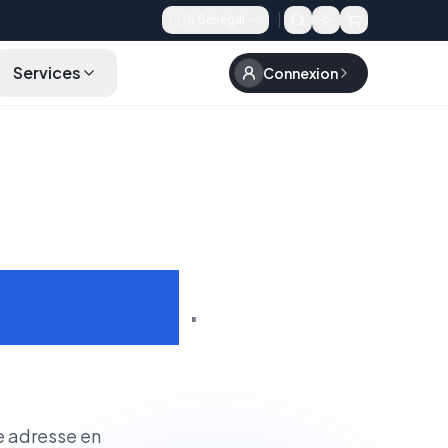
🇸🇳
Sénégal
Services
Connexion
FAQ
Rechercher un Domaine
dentité
·
e adresse en