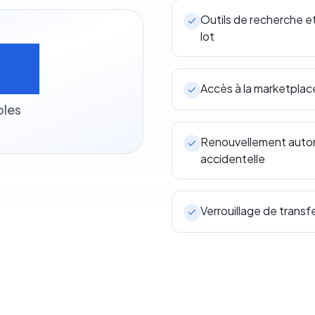
Outils de recherche e
lot
0+
Accès à la marketpla
bles
Renouvellement automa
accidentelle
Verrouillage de transf