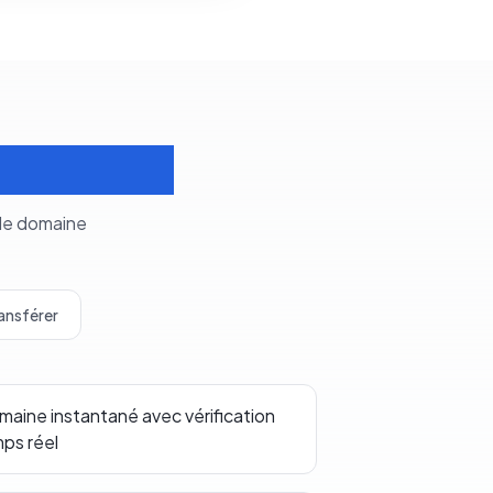
s domaines
 de domaine
ansférer
aine instantané avec vérification
mps réel