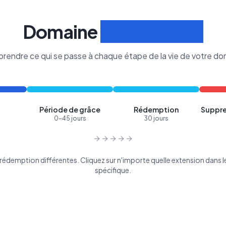
Domaine
Cycle de Vie
rendre ce qui se passe à chaque étape de la vie de votre do
Période de grâce
Rédemption
Suppre
0-45 jours
30 jours
édemption différentes. Cliquez sur n'importe quelle extension dans le 
spécifique.