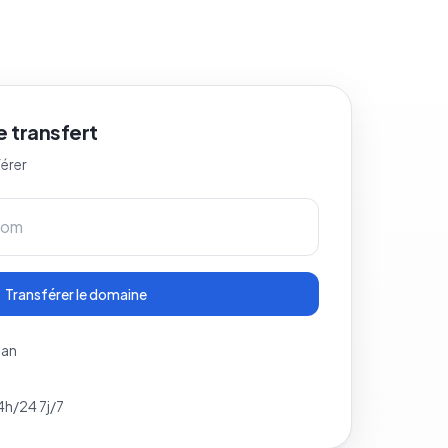
 transfert
férer
Transférer le domaine
 an
4h/24 7j/7