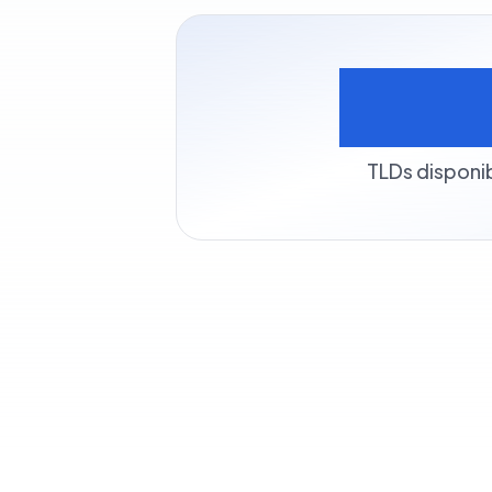
50
TLDs disponi