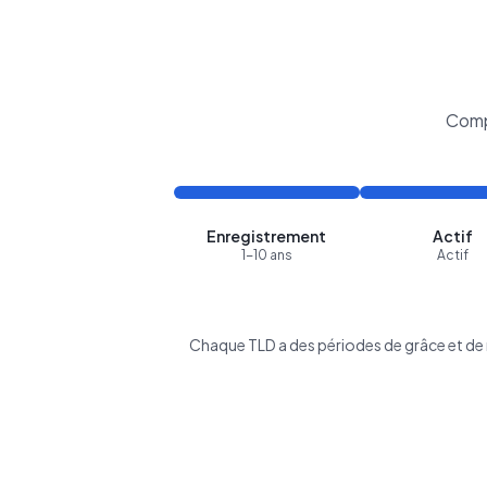
Comp
Enregistrement
Actif
1-10 ans
Actif
Chaque TLD a des périodes de grâce et de r