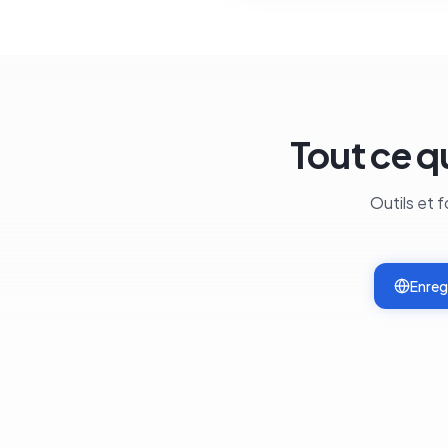
Tout ce q
Outils et 
Enreg