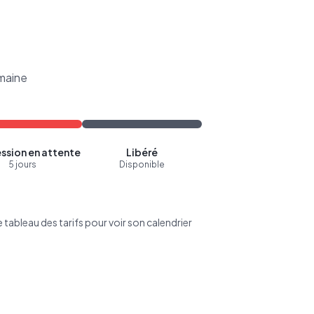
maine
ssion en attente
Libéré
5 jours
Disponible
tableau des tarifs pour voir son calendrier