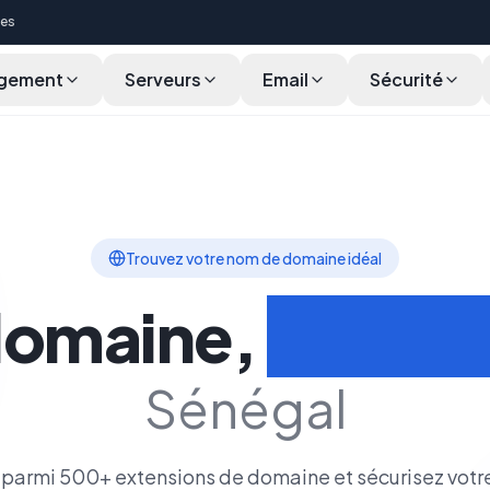
ces
gement
Serveurs
Email
Sécurité
cherche en Masse
Fonctionnalités
Cycle de Vie
Transférer
Trouvez votre nom de domaine idéal
domaine,
Votre i
Sénégal
parmi 500+ extensions de domaine et sécurisez votr