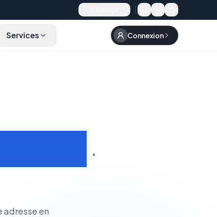
🇸🇳
Sénégal
Services
Connexion
FAQ
Rechercher un Domaine
dentité
·
e adresse en