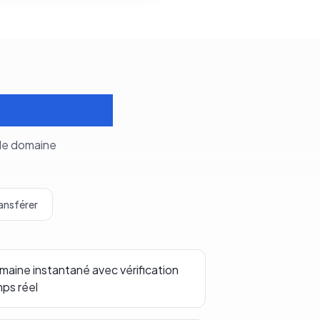
s domaines
 de domaine
ansférer
aine instantané avec vérification
mps réel