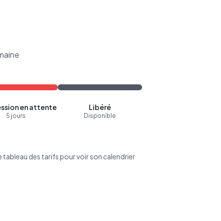
maine
ssion en attente
Libéré
5 jours
Disponible
tableau des tarifs pour voir son calendrier