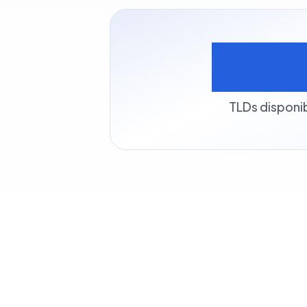
50
TLDs disponi