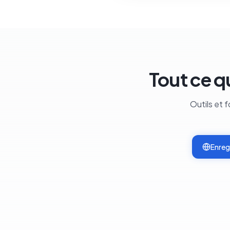
Tout ce q
Outils et 
Enreg