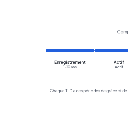
Comp
Enregistrement
Actif
1-10 ans
Actif
Chaque TLD a des périodes de grâce et de r