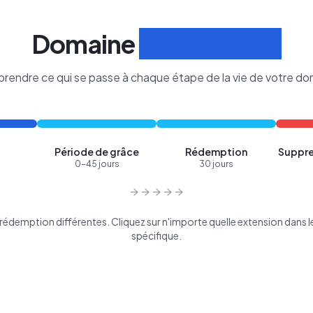
Domaine
Cycle de Vie
rendre ce qui se passe à chaque étape de la vie de votre do
Période de grâce
Rédemption
Suppre
0-45 jours
30 jours
édemption différentes. Cliquez sur n'importe quelle extension dans le 
spécifique.