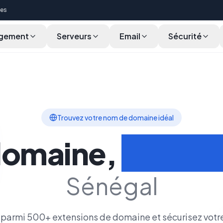
ces
gement
Serveurs
Email
Sécurité
cherche en Masse
Fonctionnalités
Cycle de Vie
Transférer
Trouvez votre nom de domaine idéal
domaine,
Votre i
Sénégal
parmi 500+ extensions de domaine et sécurisez votr