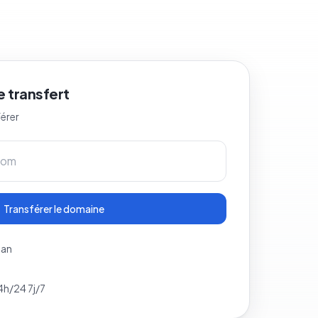
 transfert
férer
Transférer le domaine
 an
4h/24 7j/7