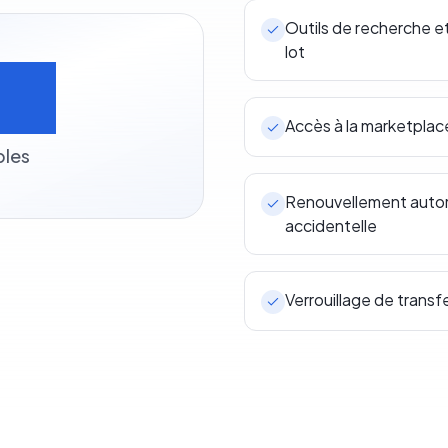
Outils de recherche e
lot
0+
Accès à la marketpla
bles
Renouvellement automa
accidentelle
Verrouillage de transf